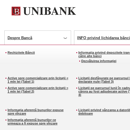
Despre Bancă
INFO privind lichidarea bănci
Rechizitele Băncii
Informaţia privind depozitele tran
către alte bănci
Dezvăluirea informaţiei
Active spre comercializare prin licitații <
Licitații desfășurate pe parcursul 
1 mln lei (Tabel 1)
declarate nule (Tabel 3)
Active spre comercializare prin licitații >
Licitații pe parcursul lunii în cadr
1 mln lei (Tabel 2)
cărora au fost adjudecate active (
4)
Informația aferentă bunurilor expuse
Licitaţii privind vânzarea a datorii
spre vînzare
debitoare
Informația aferentă bunurilor ce
urmeaza a fi expuse spre vînzare