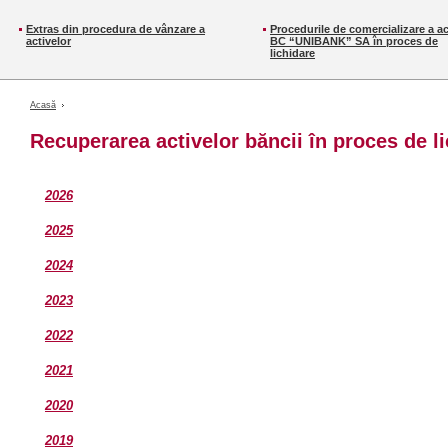
Extras din procedura de vânzare a
Procedurile de comercializare a ac
activelor
BC “UNIBANK” SA în proces de
lichidare
Acasă
Recuperarea activelor băncii în proces de li
2026
2025
202
4
202
3
2022
2021
2020
2019